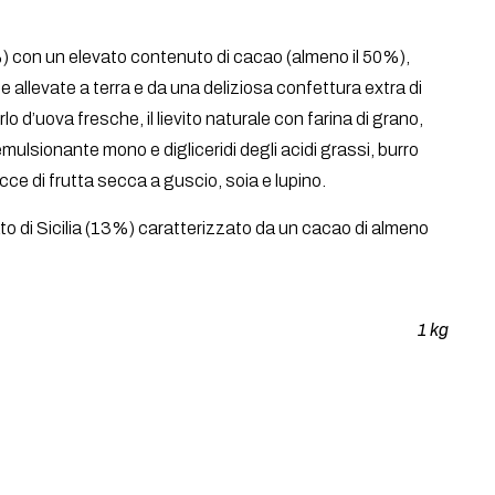
%) con un elevato contenuto di cacao (almeno il 50%),
 allevate a terra e da una deliziosa confettura extra di
o d’uova fresche, il lievito naturale con farina di grano,
 emulsionante mono e digliceridi degli acidi grassi, burro
acce di frutta secca a guscio, soia e lupino.
lato di Sicilia (13%) caratterizzato da un cacao di almeno
1 kg