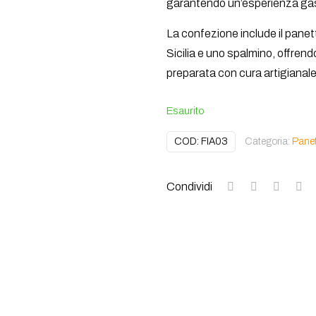
garantendo un’esperienza gas
La confezione include il panet
Sicilia e uno spalmino, offren
preparata con cura artigianale
Esaurito
COD:
FIA03
Categoria:
Panet
Condividi