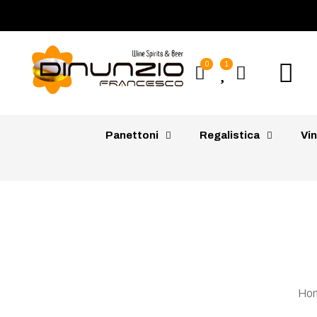
0
1
Panettoni
Regalistica
Vin
Ho