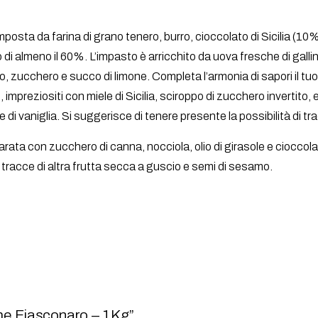
osta da farina di grano tenero, burro, cioccolato di Sicilia (10
 almeno il 60%. L’impasto è arricchito da uova fresche di galline
, zucchero e succo di limone. Completa l’armonia di sapori il tuorl
 impreziositi con miele di Sicilia, sciroppo di zucchero invertito,
 di vaniglia. Si suggerisce di tenere presente la possibilità di tr
eparata con zucchero di canna, nocciola, olio di girasole e ciocco
tracce di altra frutta secca a guscio e semi di sesamo.
me Fiasconaro – 1Kg”