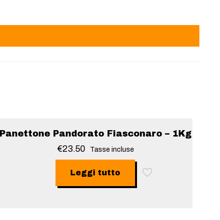
Sold out
Panettone Pandorato Fiasconaro – 1Kg
€
23.50
Tasse incluse
Leggi tutto