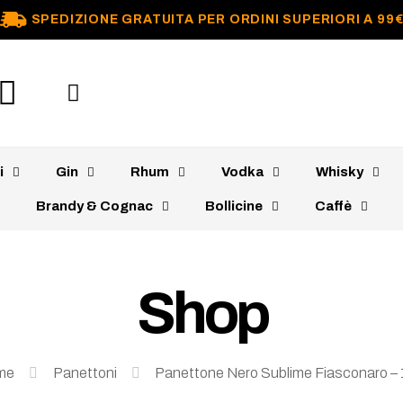
SPEDIZIONE GRATUITA PER ORDINI SUPERIORI A 99
i
Gin
Rhum
Vodka
Whisky
Brandy & Cognac
Bollicine
Caffè
Shop
me
Panettoni
Panettone Nero Sublime Fiasconaro –