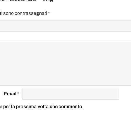
ori sono contrassegnati
*
Email
*
er per la prossima volta che commento.