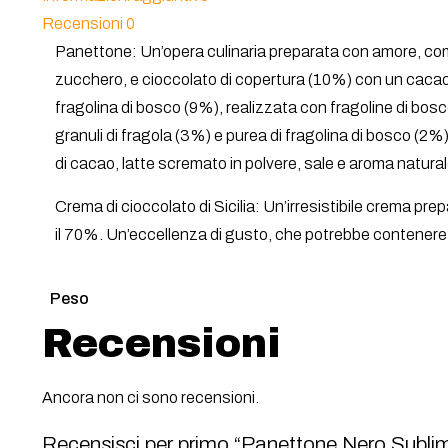
Recensioni
0
Panettone: Un’opera culinaria preparata con amore, comp
zucchero, e cioccolato di copertura (10%) con un cacao di
fragolina di bosco (9%), realizzata con fragoline di bosco
granuli di fragola (3%) e purea di fragolina di bosco (2%),
di cacao, latte scremato in polvere, sale e aroma naturale
Crema di cioccolato di Sicilia: Un’irresistibile crema pr
il 70%. Un’eccellenza di gusto, che potrebbe contenere 
Peso
Recensioni
Ancora non ci sono recensioni.
Recensisci per primo “Panettone Nero Subli