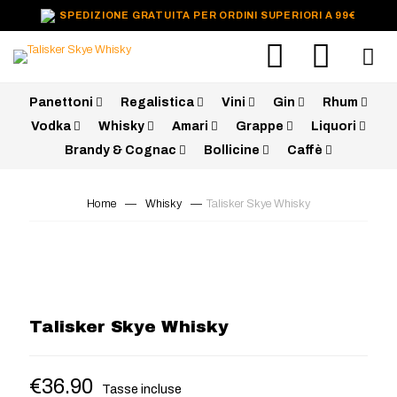
SPEDIZIONE GRATUITA PER ORDINI SUPERIORI A 99€
Panettoni
Regalistica
Vini
Gin
Rhum
Vodka
Whisky
Amari
Grappe
Liquori
Brandy & Cognac
Bollicine
Caffè
Home
—
Whisky
—
Talisker Skye Whisky
Talisker Skye Whisky
€
36.90
Tasse incluse