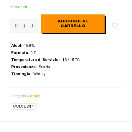
6 disponibili
Talisker
AGGIUNGI AL
CARRELLO
Skye
Whisky
quantità
Alcol:
45.8%
Formato:
0.7l
Temperatura di Servizio:
13 / 15 °C
Provenienza:
Scozia
Tipologia:
Whisky
Categoria:
Whisky
COD:
E247