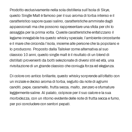
Prodotto esclusivamente nella sola distilleria sull’Isola di Skye,
questo Single Malt è famoso per il suo aroma di torba intenso e il
caratteristico sapore quasi salino, caratteristiche ammirate dagli
appassionati ma che possono rappresentare una sfida per chi lo
assaggia per la prima volta. Queste caratteristiche enfatizzano il
legame innegabile tra questo whisky speciale, l’ambiente circostante
e il mare che circonda l’isola, insieme alle persone che la popolano e
lo producono. Proposto dalla Talisker come alternativa al suo
classico 10 anni, questo single malt è il risultato di un blend di
distillati provenienti da botti selezionate di diversi stili ed età, una
rivisitazione di un grande classico che coniuga forza ed eleganza.
Di colore oro antico brillante, questo whisky sorprende all’olfatto con
un iniziale e deciso aroma di torba, seguito da note di agrumi
canditi, pepe, caramello, frutta secca, malto, zenzero e sfumature
leggermente saline. Al palato, colpisce per il suo calore e la sua
morbidezza, con un ritorno evidente delle note di frutta secca e fumo,
per poi concludere con sentori pepati.