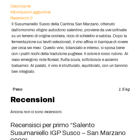
Descrizione
Informazioni aggiuntive
Recensioni
0
Il Susumaniello Susco della Cantina San Marzano, ottenuto
dall’omonimo vitigno autoctono salentino, proviene da uve coltivate
su un terreno di origine costiera, ricco di scheletro e sabbia. Dopo la
fermentazione sui lieviti selezionati, il vino affina in barrique di rovere
per circa sei mesi. Questo vino, bilanciato e intenso, si sposa bene
con i piatti ricchi della tradizione pugliese. Il colore è rosso rubino. Al
naso emergono note floreali, frutta scura, sottobosco e accenni
balsamici. Al palato, il vino è strutturato, equilibrato, con un tannino
ben integrato.
Peso
1.5 kg
Recensioni
Ancora non ci sono recensioni.
Recensisci per primo “Salento
Susumaniello IGP Susco – San Marzano