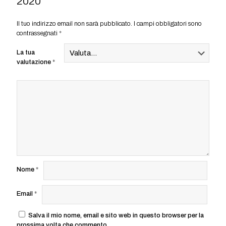
2020”
Il tuo indirizzo email non sarà pubblicato.
I campi obbligatori sono
contrassegnati
*
La tua
valutazione
*
Nome
*
Email
*
Salva il mio nome, email e sito web in questo browser per la
prossima volta che commento.