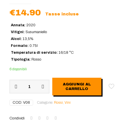
€
14.90
Tasse incluse
Annata:
2020
Vitigni:
Susumaniello
Alcol:
13,5%
Formato:
0.75l
Temperatura di servizio:
16/18 °C
Tipologia:
Rosso
6 disponibili
Salento
AGGIUNGI AL
Susumaniello
CARRELLO
IGP
Susco
COD:
V06
Categorie:
Rossi
,
Vini
-
San
Marzano
Condividi
2020
quantità