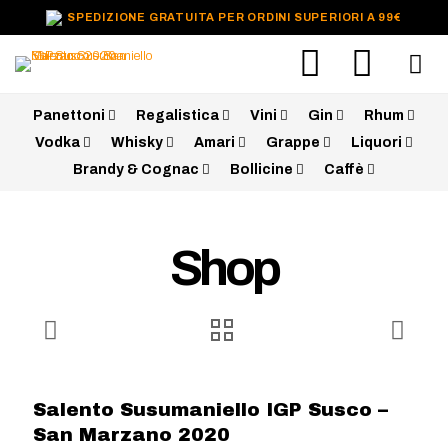
SPEDIZIONE GRATUITA PER ORDINI SUPERIORI A 99€
Panettoni
Regalistica
Vini
Gin
Rhum
Vodka
Whisky
Amari
Grappe
Liquori
Brandy & Cognac
Bollicine
Caffè
Shop
Salento Susumaniello IGP Susco –
San Marzano 2020