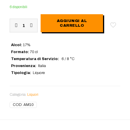
6 disponibili
Disaronno
AGGIUNGI AL
CARRELLO
Velvet
70cl
quantità
Alcol:
17%
Formato:
70 cl
Temperatura di Servizio:
6 / 8 °C
Provenienza:
Italia
Tipologia:
Liquore
Categoria:
Liquori
COD:
AM10