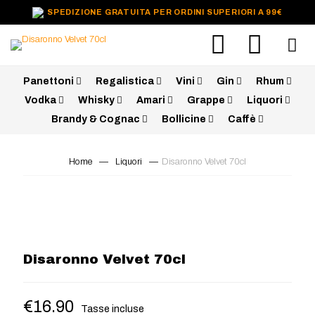
SPEDIZIONE GRATUITA PER ORDINI SUPERIORI A 99€
Panettoni
Regalistica
Vini
Gin
Rhum
Vodka
Whisky
Amari
Grappe
Liquori
Brandy & Cognac
Bollicine
Caffè
Home
—
Liquori
—
Disaronno Velvet 70cl
Disaronno Velvet 70cl
€
16.90
Tasse incluse