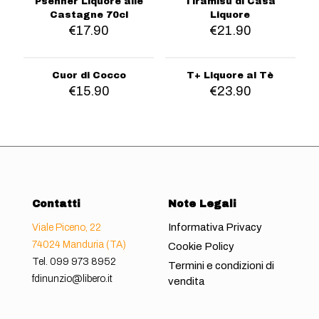
Psenner Liquore alle
Tiramisù di Casa
Castagne 70cl
Liquore
€
17.90
€
21.90
Cuor di Cocco
T+ Liquore al Tè
€
15.90
€
23.90
Contatti
Note Legali
Informativa Privacy
Viale Piceno, 22
74024 Manduria (TA)
Cookie Policy
Tel.
099 973 8952
Termini e condizioni di
fdinunzio@libero.it
vendita