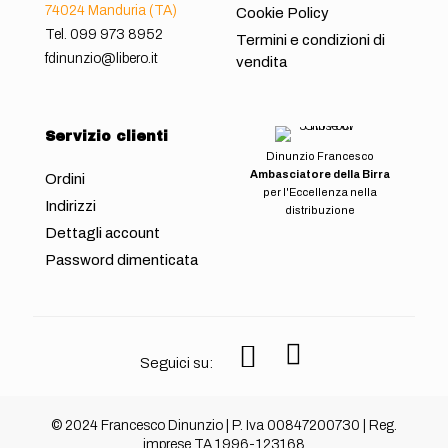
74024 Manduria (TA)
Cookie Policy
Tel.
099 973 8952
Termini e condizioni di
fdinunzio@libero.it
vendita
Servizio clienti
Dinunzio Francesco
Ambasciatore della Birra
Ordini
per l'Eccellenza nella
Indirizzi
distribuzione
Dettagli account
Password dimenticata
Seguici su:
© 2024 Francesco Dinunzio | P. Iva 00847200730 | Reg.
imprese TA 1996-123168