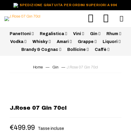
SPEDIZIONE GRATUITA PER ORDINI SUPERIORI A 99€
Panettoni
Regalistica
Vini
Gin
Rhum
Vodka
Whisky
Amari
Grappe
Liquori
Brandy & Cognac
Bollicine
Caffè
Home
—
Gin
—
J.Rose 07 Gin 70cl
J.Rose 07 Gin 70cl
€
499.99
Tasse incluse