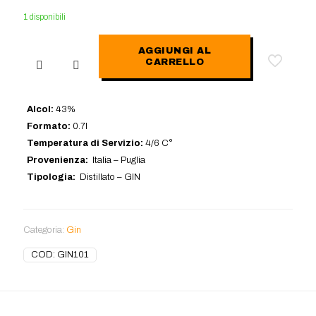
1 disponibili
AGGIUNGI AL
CARRELLO
J.Rose
07
Gin
70cl
Alcol:
43%
quantità
Formato:
0.7l
Temperatura di Servizio:
4/6 C°
Provenienza:
Italia – Puglia
Tipologia:
Distillato – GIN
Categoria:
Gin
COD:
GIN101