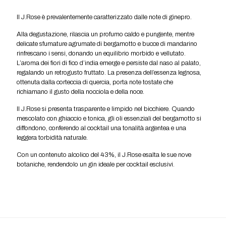
Il J.Rose è prevalentemente caratterizzato dalle note di ginepro.
Alla degustazione, rilascia un profumo caldo e pungente, mentre
delicate sfumature agrumate di bergamotto e bucce di mandarino
rinfrescano i sensi, donando un equilibrio morbido e vellutato.
L’aroma dei fiori di fico d’india emerge e persiste dal naso al palato,
regalando un retrogusto fruttato. La presenza dell’essenza legnosa,
ottenuta dalla corteccia di quercia, porta note tostate che
richiamano il gusto della nocciola e della noce.
Il J.Rose si presenta trasparente e limpido nel bicchiere. Quando
mescolato con ghiaccio e tonica, gli oli essenziali del bergamotto si
diffondono, conferendo al cocktail una tonalità argentea e una
leggera torbidità naturale.
Con un contenuto alcolico del 43%, il J.Rose esalta le sue nove
botaniche, rendendolo un gin ideale per cocktail esclusivi.