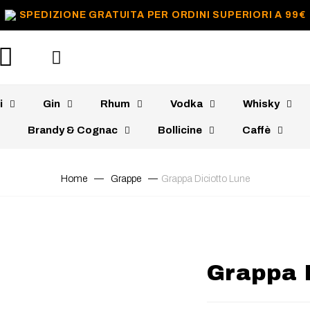
SPEDIZIONE GRATUITA PER ORDINI SUPERIORI A 99€
i
Gin
Rhum
Vodka
Whisky
Brandy & Cognac
Bollicine
Caffè
Home
—
Grappe
—
Grappa Diciotto Lune
Grappa 