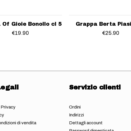
Of Gioie Bonollo cl 5
Grappa Berta Piasì
€
19.90
€
25.90
egali
Servizio clienti
 Privacy
Ordini
cy
Indirizzi
ndizioni di vendita
Dettagli account
Password dimenticata