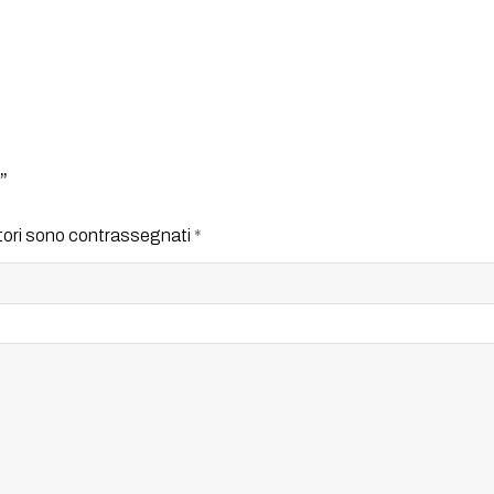
”
atori sono contrassegnati
*