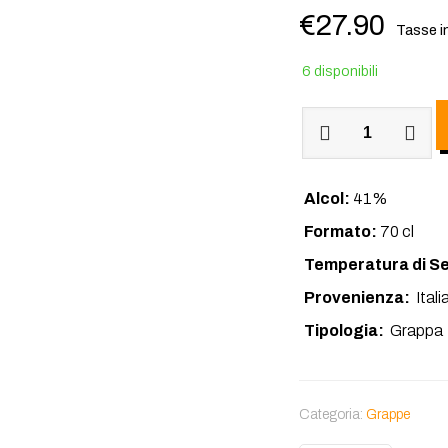
€
27.90
Tasse i
6 disponibili
Grappa
Diciotto
Lune
Alcol:
41%
quantità
Formato:
70 cl
Temperatura di S
Provenienza:
Ital
Tipologia:
Grappa
Categoria:
Grappe